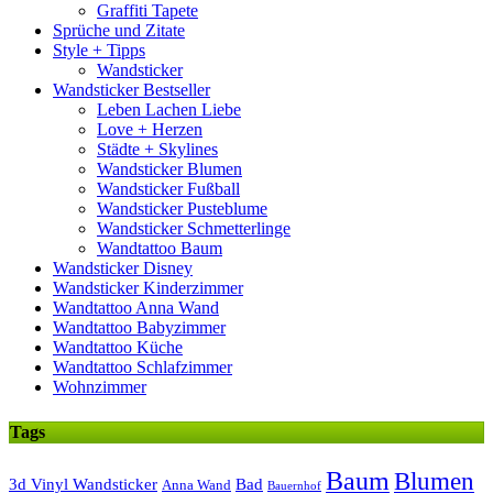
Graffiti Tapete
Sprüche und Zitate
Style + Tipps
Wandsticker
Wandsticker Bestseller
Leben Lachen Liebe
Love + Herzen
Städte + Skylines
Wandsticker Blumen
Wandsticker Fußball
Wandsticker Pusteblume
Wandsticker Schmetterlinge
Wandtattoo Baum
Wandsticker Disney
Wandsticker Kinderzimmer
Wandtattoo Anna Wand
Wandtattoo Babyzimmer
Wandtattoo Küche
Wandtattoo Schlafzimmer
Wohnzimmer
Tags
Baum
Blumen
3d Vinyl Wandsticker
Bad
Anna Wand
Bauernhof