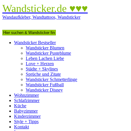
Wandsticker.de ♥♥♥
Wandaufkleber, Wandtattoos, Wandsticker
Wandsticker Bestseller
Wandsticker Blumen
Wandsticker Pusteblume
Leben Lachen Liebe
Love + Herzen
Städte + Skylines
Sprüche und Zitate
Wandsticker Schmetterlinge
Wandsticker Fußball
Wandsticker Disney
Wohnzimmer
Schlafzimmer
Küche
Babyzimmer
Kinderzimmer
Style + Tipps
Kontakt